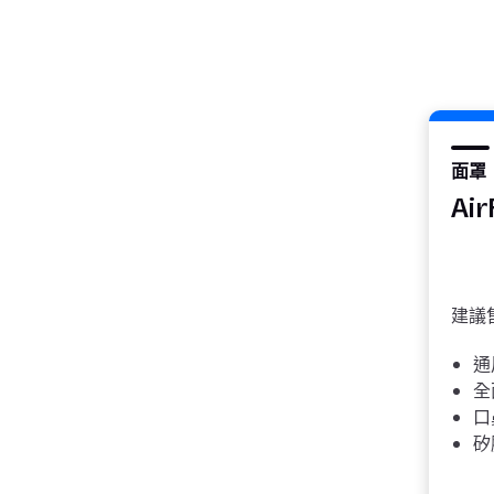
面罩
Air
建議售
通
全
口
矽