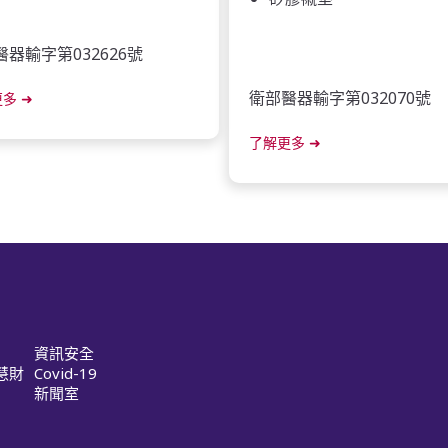
器輸字第032626號
衛部醫器輸字第032070號
更多
➜
了解更多
➜
資訊安全
慧財
Covid-19
新聞室