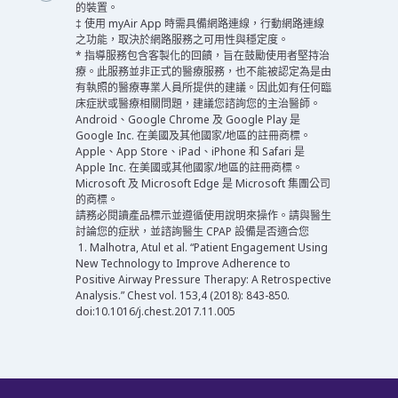
的裝置。
‡ 使用 myAir App 時需具備網路連線，行動網路連線
之功能，取決於網路服務之可用性與穩定度。
* 指導服務包含客製化的回饋，旨在鼓勵使用者堅持治
療。此服務並非正式的醫療服務，也不能被認定為是由
有執照的醫療專業人員所提供的建議。因此如有任何臨
床症狀或醫療相關問題，建議您諮詢您的主治醫師。
Android、Google Chrome 及 Google Play 是
Google Inc. 在美國及其他國家/地區的註冊商標。
Apple、App Store、iPad、iPhone 和 Safari 是
Apple Inc. 在美國或其他國家/地區的註冊商標。
Microsoft 及 Microsoft Edge 是 Microsoft 集團公司
的商標。
請務必閱讀產品標示並遵循使用說明來操作。請與醫生
討論您的症狀，並諮詢醫生 CPAP 設備是否適合您
1. Malhotra, Atul et al. “Patient Engagement Using
New Technology to Improve Adherence to
Positive Airway Pressure Therapy: A Retrospective
Analysis.” Chest vol. 153,4 (2018): 843-850.
doi:10.1016/j.chest.2017.11.005