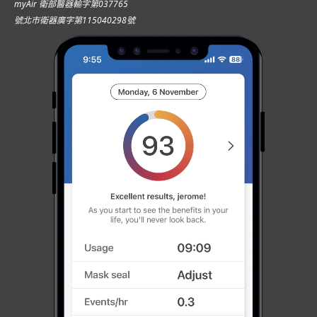
myAir 衛部醫器輸字第037765
號北市衛器廣字第115040298號